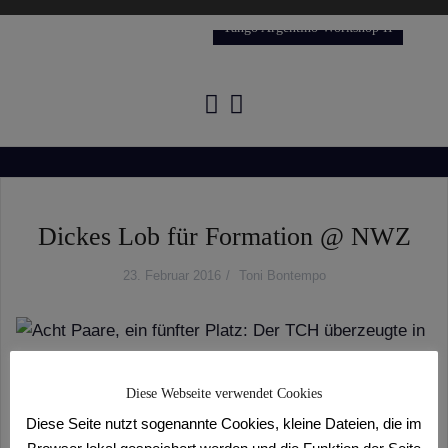
Tango Argentino Workshop II
Dickes Lob für Formation @ NWZ
23. Februar 2016
Toni Bontempo
Diese Webseite verwendet Cookies
Acht Paare, ein fünfter Platz: Der TCH überzeugte in
Diese Seite nutzt sogenannte Cookies, kleine Dateien, die im