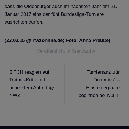
dass die Oldenburger auch im nächsten Jahr am 21.
Januar 2017 eins der fünf Bundesliga-Turniere
ausrichten dürfen.
[…]
(
23.02.15 @ nwzonline.de; Foto: Anna Preuße
)
Veröffentlicht in
Standard A
Beitragsnavigation
TCH reagiert auf
Turniertanz „für
Trainer-Kritik mit
Dummies“ –
beherztem Auftritt @
Einsteigerpaare
NWZ
beginnen bei Null