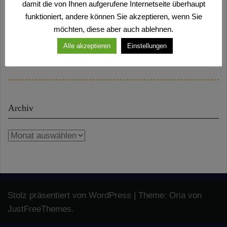
damit die von Ihnen aufgerufene Internetseite überhaupt
funktioniert, andere können Sie akzeptieren, wenn Sie
Mit Freude schauen wir auf vielfältige
möchten, diese aber auch ablehnen.
Events voraus, mit Stolz darauf zurück.
Alle akzeptieren
Einstellungen
Archiv
Archiv
Stolz präsentiert von WordPress
|
Theme:
Oria
von
JustFreeThemes.