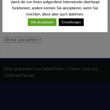
damit die von Ihnen aufgerufene Internetseite überhaupt
Laden…
funktioniert, andere können Sie akzeptieren, wenn Sie
Zum Download (ICS-Datei)
möchten, diese aber auch ablehnen.
Alle akzeptieren
Einstellungen
Archiv
Archiv
Stolz präsentiert von WordPress
|
Theme:
Oria
von
JustFreeThemes.