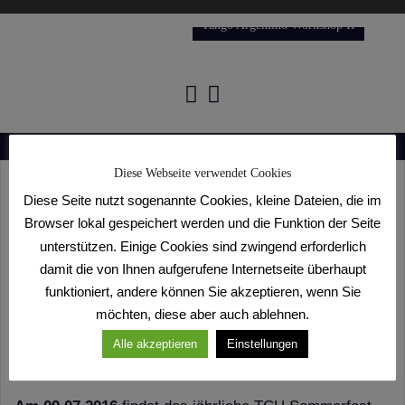
Tango Argentino Workshop II
Diese Webseite verwendet Cookies
Diese Seite nutzt sogenannte Cookies, kleine Dateien, die im
Wir feiern den Sommer! (2016
Browser lokal gespeichert werden und die Funktion der Seite
Edition)
unterstützen. Einige Cookies sind zwingend erforderlich
damit die von Ihnen aufgerufene Internetseite überhaupt
17. März 2016
Toni Bontempo
funktioniert, andere können Sie akzeptieren, wenn Sie
möchten, diese aber auch ablehnen.
Auf ein Neues! Die ersten Sonnenstrahlen lassen auf
Alle akzeptieren
Einstellungen
einen schönen Sommer hoffen und das wollen wir
feiern!