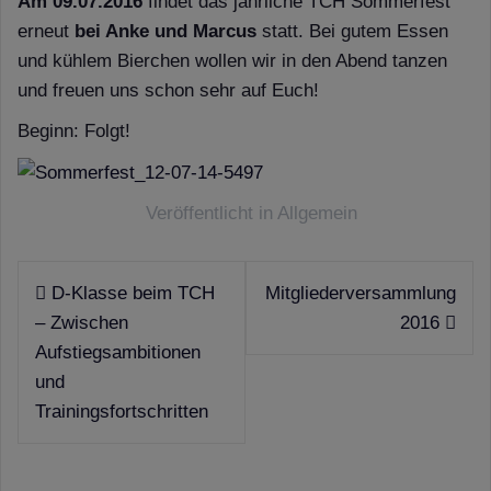
Am 09.07.2016
findet das jährliche TCH Sommerfest
erneut
bei Anke und Marcus
statt. Bei gutem Essen
und kühlem Bierchen wollen wir in den Abend tanzen
und freuen uns schon sehr auf Euch!
Beginn: Folgt!
Veröffentlicht in
Allgemein
Beitragsnavigation
D-Klasse beim TCH
Mitgliederversammlung
– Zwischen
2016
Aufstiegsambitionen
und
Trainingsfortschritten