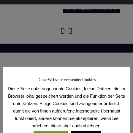
Tango Argentino Workshop II
Training in den Sommerferien
Diese Webseite verwendet Cookies
22. Juni 2017
Sonja Pawlas
Diese Seite nutzt sogenannte Cookies, kleine Dateien, die im
Browser lokal gespeichert werden und die Funktion der Seite
Für alle, die in den kommenden Wochen den
unterstützen. Einige Cookies sind zwingend erforderlich
Temperaturen trotzen und das Tanzbein schwingen
damit die von Ihnen aufgerufene Internetseite überhaupt
wollen: das ist möglich! In den Ferien wird das
funktioniert, andere können Sie akzeptieren, wenn Sie
Trainingsprogramm fortgesetzt, hier nur einige wenige
möchten, diese aber auch ablehnen.
Ausnahmen: