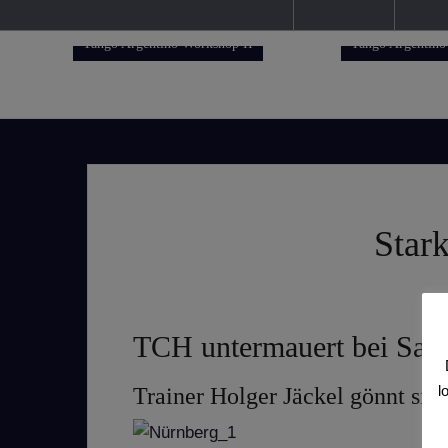
Tango Argentino Workshop II
Tango Argentino
Star
TCH untermauert bei Saiso
l
Trainer Holger Jäckel gönnt sic