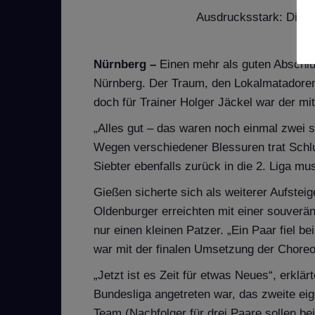
Ausdrucksstark: Die S
Nürnberg –
Einen mehr als guten Abschlus
Nürnberg. Der Traum, den Lokalmatadoren
doch für Trainer Holger Jäckel war der mit
„Alles gut – das waren noch einmal zwei s
Wegen verschiedener Blessuren trat Schlu
Siebter ebenfalls zurück in die 2. Liga mu
Gießen sicherte sich als weiterer Aufstei
Oldenburger erreichten mit einer souverän
nur einen kleinen Patzer. „Ein Paar fiel b
war mit der finalen Umsetzung der Choreo
„Jetzt ist es Zeit für etwas Neues“, erkl
Bundesliga angetreten war, das zweite ei
Team (Nachfolger für drei Paare sollen be