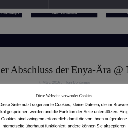
2. Hobbyligaturnier der
1. H
 Workshop I
Showformation
ker Abschluss der Enya-Ära 
7. März 2016
Toni Bontempo
Diese Webseite verwendet Cookies
nfinale der 1. Bundesliga in Nürnber
Diese Seite nutzt sogenannte Cookies, kleine Dateien, die im Browse
okal gespeichert werden und die Funktion der Seite unterstützen. Eini
h eine kleine „Tanz-Auszeit“. Dann startet di
Cookies sind zwingend erforderlich damit die von Ihnen aufgerufene
Internetseite überhaupt funktioniert, andere können Sie akzeptieren,