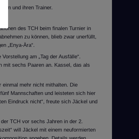
kum und ihren Trainer.
ationen des TCH beim finalen Turnier in
bnehmen zu können, blieb zwar unerfüllt,
gen „Enya-Ära“.
 Vorstellung am „Tag der Ausfälle“.
h mit sechs Paaren an. Kassel, das als
 einmal mehr nicht mithalten. Die
fünf Mannschaften und leisteten sich hier
ten Eindruck nicht“, freute sich Jäckel und
m der TCH vor sechs Jahren in der 2.
eit“ will Jäckel mit einem neuformierten
enkomposition angehen. Details werden