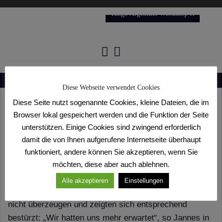
Tango Argentino Workshop II
Diese Webseite verwendet Cookies
Diese Seite nutzt sogenannte Cookies, kleine Dateien, die im
Schnelles Aus und lange Gesichter in
Browser lokal gespeichert werden und die Funktion der Seite
unterstützen. Einige Cookies sind zwingend erforderlich
Celle
damit die von Ihnen aufgerufene Internetseite überhaupt
30. Mai 2015
Toni Bontempo
funktioniert, andere können Sie akzeptieren, wenn Sie
möchten, diese aber auch ablehnen.
Bei der Landesmeisterschaft der Hauptgruppe D in
Alle akzeptieren
Einstellungen
Celle konnten Wiebke Soeken und Jannes Pinn leider
nicht überzeugen und zeigten sich entsprechend
bestürzt: „Wir hatten uns mehr erwartet“, so Jannes in