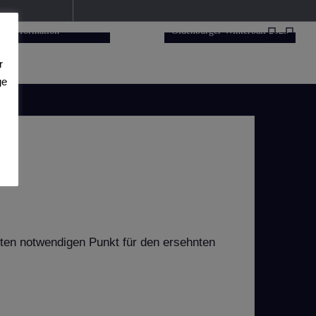
obbyligaturnier der
Showformation
Oldenburger Winterball 2023
r
ge
ten notwendigen Punkt für den ersehnten