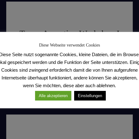
Tango Argentino Workshop I
Diese Webseite verwendet Cookies
Am Samstag, den 01.06.2024 ist es endlich
Diese Seite nutzt sogenannte Cookies, kleine Dateien, die im Browse
soweit – der Tango Argentino-Workshop geht
okal gespeichert werden und die Funktion der Seite unterstützen. Eini
in die 2. Runde. Wir freuen uns
Cookies sind zwingend erforderlich damit die von Ihnen aufgerufene
Internetseite überhaupt funktioniert, andere können Sie akzeptieren,
wenn Sie möchten, diese aber auch ablehnen.
Weiterlesen
Alle akzeptieren
Einstellungen